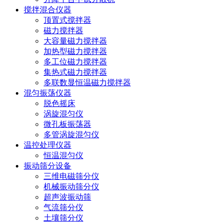
搅拌混合仪器
顶置式搅拌器
磁力搅拌器
大容量磁力搅拌器
加热型磁力搅拌器
多工位磁力搅拌器
集热式磁力搅拌器
多联数显恒温磁力搅拌器
混匀振荡仪器
脱色摇床
涡旋混匀仪
微孔板振荡器
多管涡旋混匀仪
温控处理仪器
恒温混匀仪
振动筛分设备
三维电磁筛分仪
机械振动筛分仪
超声波振动筛
气流筛分仪
土壤筛分仪