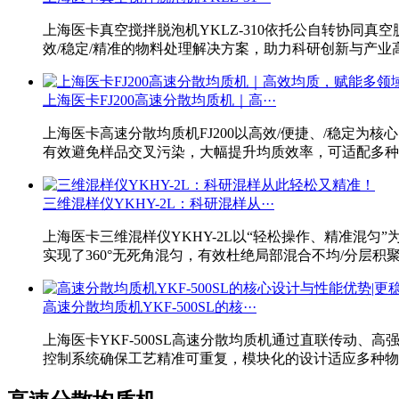
上海医卡真空搅拌脱泡机YKLZ-310依托公自转协同
效/稳定/精准的物料处理解决方案，助力科研创新与产业
上海医卡FJ200高速分散均质机｜高···
上海医卡高速分散均质机FJ200以高效/便捷、/稳定
有效避免样品交叉污染，大幅提升均质效率，可适配多种
三维混样仪YKHY-2L：科研混样从···
上海医卡三维混样仪YKHY-2L以“轻松操作、精准混
实现了360°无死角混匀，有效杜绝局部混合不均/分层
高速分散均质机YKF-500SL的核···
上海医卡YKF-500SL高速分散均质机通过直联传动
控制系统确保工艺精准可重复，模块化的设计适应多种物