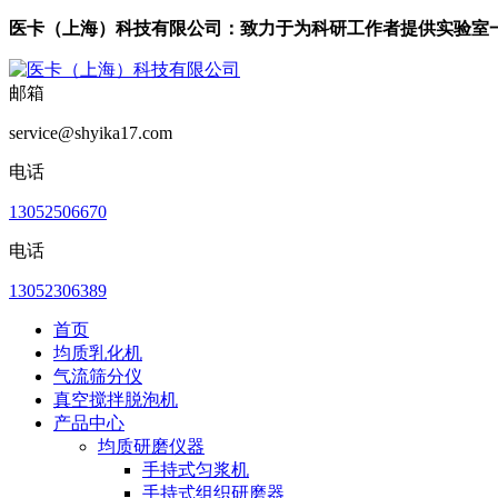
医卡（上海）科技有限公司：致力于为科研工作者提供实验室
邮箱
service@shyika17.com
电话
13052506670
电话
13052306389
首页
均质乳化机
气流筛分仪
真空搅拌脱泡机
产品中心
均质研磨仪器
手持式匀浆机
手持式组织研磨器