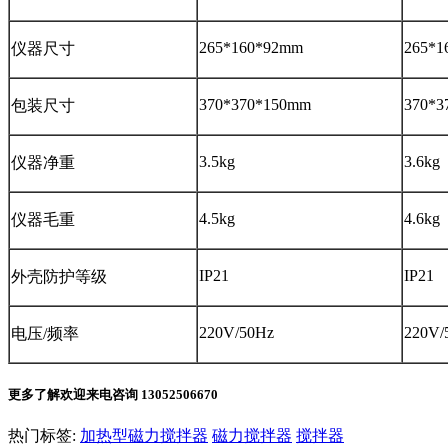
265*160*92mm
265*1
仪器尺寸
370*370*150mm
370*3
包装尺寸
3.5kg
3.6kg
仪器净重
4.5kg
4.6kg
仪器毛重
IP21
IP21
外壳防护等级
220V/50Hz
220V/
电压/频率
更多了解欢迎来电咨询 13052506670
热门标签:
加热型磁力搅拌器
磁力搅拌器
搅拌器