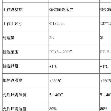
工作盘材质
铸铝陶瓷涂层
铸铝
Ф135mm
137*
工作面尺寸
5L
5L
处理量
控温范围
RT+5～200℃
RT+5
控温精度
±1℃
±1℃
加热盘温度
≤350℃
≤350
允许环境温度
5～40℃
5～40
80%
80%
允许环境湿度