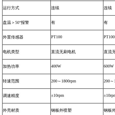
运行方式
连续
连续
盘温＞50°报警
有
有
PT100
PT100
外置传感器
电机类型
直流无刷电机
直流
400W
600W
加热功率
转速范围
200～1800rpm
200～
±10rpm
±10rp
调速精度
外壳材质
钢板外喷塑
钢板