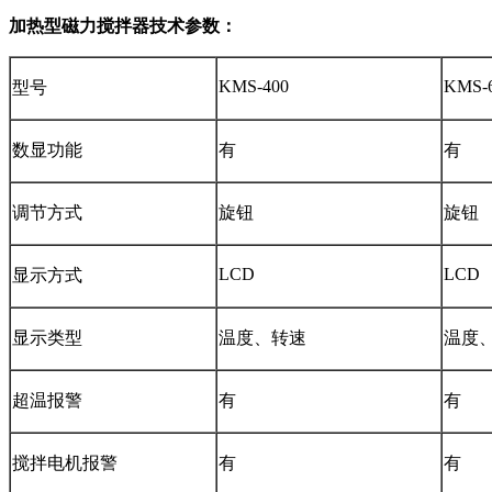
加热型磁力搅拌器
技术参数：
KMS-400
KMS-
型号
数显功能
有
有
调节方式
旋钮
旋钮
LCD
LCD
显示方式
显示类型
温度、转速
温度
超温报警
有
有
搅拌电机报警
有
有