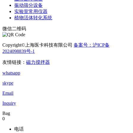
振动筛分设备
实验室常用仪器
植物活体转化系统
微信二维码
Copyright©上海医卡科技有限公司
备案号：沪ICP备
2024098839号-1
电子营业执照
友情链接：
磁力搅拌器
whatsapp
skype
Email
Inquiry
Bag
0
电话